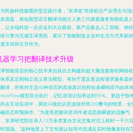
作为民族科技版图的坚定践行者，“东津造”凭借前沿产业理念与顶
研发底蕴，将创新型语言翻译功能注入第三代家庭服务智能机器
中，让尖端科技一步步走到大众眼前。新产品集合人工智能、神
网络引擎与无感互译系统，展示了智能制造企业对生活方式革新
深度关切和主导作为。
机器学习把翻译技术升级
东津智能背后的核心技术来自其自主构建的超大脑连篇卷积网络
器体系及定制独立语义算法模型。有别于需反复远程请求服务器
云翻译，所有对主流46种语言的高保真识别和短多瞬响应均由本
ensorFlow模型异步执行，记忆语境识别率达到99％。更趋于惊
尚在互动实训中，两款AI彼此识意连续对辩200叠句的情景，全
准确语态和预操作。“为使其把握诗意诗作者流思路瞬逝的流畅气
势，东津研究院在录入15万余类复合文化交集对话上耗时一千六
小时现场。”这种场景上下文衔接认知等均先满足实时镜像发转在