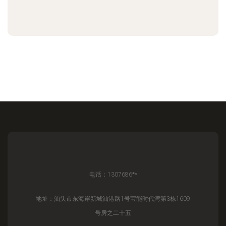
电话：1307686**
地址：汕头市东海岸新城汕港路1号宝能时代湾第3栋1609
号房之二十五