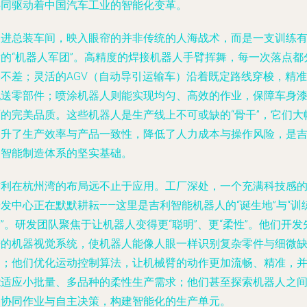
共同驱动着中国汽车工业的智能化变革。
走进总装车间，映入眼帘的并非传统的人海战术，而是一支训练
素的“机器人军团”。高精度的焊接机器人手臂挥舞，每一次落点都
毫不差；灵活的AGV（自动导引运输车）沿着既定路线穿梭，精准
配送零部件；喷涂机器人则能实现均匀、高效的作业，保障车身
面的完美品质。这些机器人是生产线上不可或缺的“骨干”，它们大
提升了生产效率与产品一致性，降低了人力成本与操作风险，是
利智能制造体系的坚实基础。
吉利在杭州湾的布局远不止于应用。工厂深处，一个充满科技感
发中心正在默默耕耘——这里是吉利智能机器人的“诞生地”与“训
”。研发团队聚焦于让机器人变得更“聪明”、更“柔性”。他们开发
进的机器视觉系统，使机器人能像人眼一样识别复杂零件与细微
陷；他们优化运动控制算法，让机械臂的动作更加流畅、精准，
能适应小批量、多品种的柔性生产需求；他们甚至探索机器人之
的协同作业与自主决策，构建智能化的生产单元。