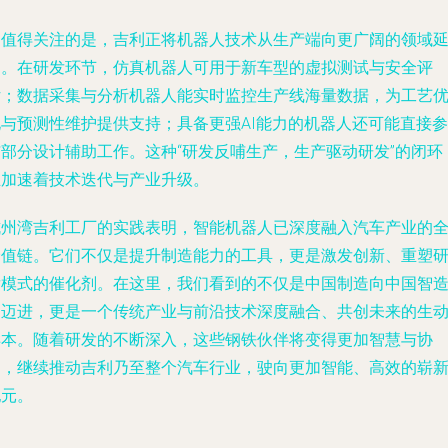
更值得关注的是，吉利正将机器人技术从生产端向更广阔的领域
伸。在研发环节，仿真机器人可用于新车型的虚拟测试与安全评
估；数据采集与分析机器人能实时监控生产线海量数据，为工艺
化与预测性维护提供支持；具备更强AI能力的机器人还可能直接参
与部分设计辅助工作。这种“研发反哺生产，生产驱动研发”的闭环
正加速着技术迭代与产业升级。
杭州湾吉利工厂的实践表明，智能机器人已深度融入汽车产业的
价值链。它们不仅是提升制造能力的工具，更是激发创新、重塑
发模式的催化剂。在这里，我们看到的不仅是中国制造向中国智
的迈进，更是一个传统产业与前沿技术深度融合、共创未来的生
样本。随着研发的不断深入，这些钢铁伙伴将变得更加智慧与协
同，继续推动吉利乃至整个汽车行业，驶向更加智能、高效的崭
纪元。