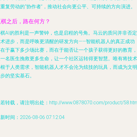
担重复劳动的“协作者”，推动社会向更公平、可持续的方向演进。
赢棋之后，路在何方？
围棋AI的胜利是一声警钟，也是启程的号角。马云的质问并非否定
技术进步，而是呼唤更清醒的研发方向——智能机器人的真正成功
不在于赢下多少场比赛，而在于能否让一个孩子获得更好的教育
让一名医生挽救更多生命，让一个社区运转得更智慧。唯有将技
扎根于人类需求，智能机器人才不会沦为炫技的玩具，而成为文
进步的坚实基石。
若转载，请注明出处：http://www.0878070.com/product/58.htm
新时间：2026-08-06 07:12:04