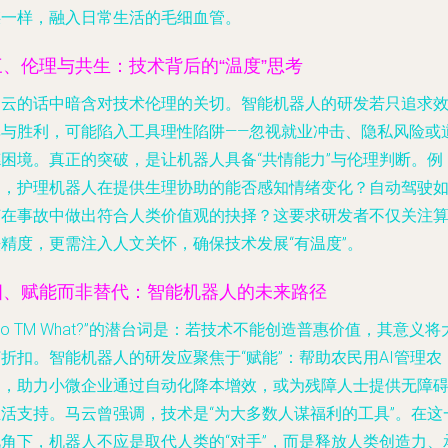
煤一样，融入日常生活的毛细血管。
三、伦理与共生：技术背后的“温度”思考
马云的话中暗含对技术伦理的关切。智能机器人的研发若只追求
率与胜利，可能陷入工具理性陷阱——忽视就业冲击、隐私风险或
德困境。真正的突破，是让机器人具备“共情能力”与伦理判断。例
如，护理机器人在提供生理协助的能否感知情绪变化？自动驾驶
何在事故中做出符合人类价值观的抉择？这要求研发者不仅关注
法精度，更需注入人文关怀，确保技术发展“有温度”。
四、赋能而非替代：智能机器人的未来路径
So TM What?”的潜台词是：若技术不能创造普惠价值，其意义将
折扣。智能机器人的研发应聚焦于“赋能”：帮助农民用AI管理农
田，助力小微企业通过自动化降本增效，或为残障人士提供无障
生活支持。马云曾强调，技术是“为大多数人谋福利的工具”。在这
视角下，机器人不应是取代人类的“对手”，而是释放人类创造力、