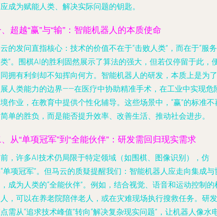
而应成为赋能人类、解决实际问题的钥匙。
一、超越“赢”与“输”：智能机器人的本质使命
云的发问直指核心：技术的价值不在于“击败人类”，而在于“服务
人类”。围棋AI的胜利固然展示了算法的强大，但若仅停留于此，
如同拥有利剑却不知挥向何方。智能机器人的研发，本质上是为
拓展人类能力的边界——在医疗中协助精准手术，在工业中实现危
环境作业，在教育中提供个性化辅导。这些场景中，“赢”的标准不
是简单的胜负，而是能否提升效率、改善生活、推动社会进步。
二、从“单项冠军”到“全能伙伴”：研发需回归现实需求
当前，许多AI技术仍局限于特定领域（如围棋、图像识别），仿
佛“单项冠军”。但马云的质疑提醒我们：智能机器人应走向集成与
同，成为人类的“全能伙伴”。例如，结合视觉、语音和运动控制的
器人，可以在养老院陪伴老人，或在灾难现场执行搜救任务。研
点需从“追求技术峰值”转向“解决复杂现实问题”，让机器人像水