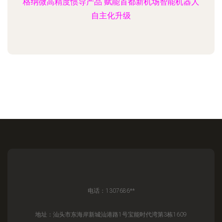
格纳微高精度惯导产品 赋能首都新机场智能机器人
自主化升级
电话：1307686**
地址：汕头市东海岸新城汕港路1号宝能时代湾第3栋1609