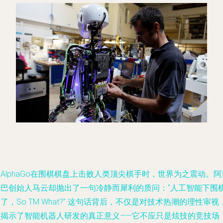
AlphaGo在围棋棋盘上击败人类顶尖棋手时，世界为之震动。阿
巴巴创始人马云却抛出了一句冷静而犀利的质问：“人工智能下围
了，So TM What?” 这句话背后，不仅是对技术热潮的理性审视
更揭示了智能机器人研发的真正意义——它不应只是炫技的竞技场